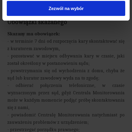
okręgu skazany przebywa.
Zezwól na wybór
Obowiązki skazanego
Skazany ma obowiązek:
- w terminie 7 dni od rozpoczęcia kary skontaktować się
z kuratorem zawodowym,
- pozostawać w miejscu odbywania kary w czasie, jaki
został określony w postanowieniu sądu;
- powstrzymania się od wychodzenia z domu, chyba że
sąd lub kurator zawodowy wyda na to zgodę;
- odbierać połączenia telefoniczne, w czasie
wyznaczonym przez sąd, gdyż Centrala Monitorowania
może w każdym momencie podjąć próbę skontaktowania
się z nami,
- powiadomić Centralę Monitorowania natychmiast po
zauważeniu problemów z urządzeniem;
- przestrzegać porządku prawnego;